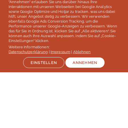
"Annehmen" erlauben Sie uns darüber hinaus Ihre
Interaktionen mit unseren Webseiten bei Google Analytics
der deutschen Sprachreisenveranstalter
sowie Google Optimize und Hotjar zu tracken, was uns dabei
hilft, unser Angebot stetig zu verbessern. Wir verwenden
laut Studie „Berufliche Weiterbildung 2026” des SZ Instituts
ebenfalls Google Ads Conversion Tracking, um die
der
Süddeutschen Zeitung
Performance unserer Google-Anzeigen zu verbessern. Wenn
das für Sie in Ordnung ist, klicken Sie auf „Alle aktivieren“. Sie
können auch Ihre Auswahl anpassen, indem Sie auf „Cookie-
Mehr erfahren
Einstellungen“ klicken.
Weitere Informationen:
Datenschutzerklärung
|
Impressum
|
Ablehnen
EINSTELLEN
ANNEHMEN
Auszeichnungen & Mitgliedschaften