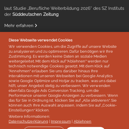
laut Studie „Berufliche Weiterbildung 2026” des SZ Instituts
der
Süddeutschen Zeitung
Mehr erfahren
Diese Webseite verwendet Cookies
Wir verwenden Cookies, um die Zugriffe auf unsere Website
zu analysieren und zu optimieren. Dafür benötigen wir Ihre
Auszeichnungen & Mitgliedschaften
Zustimmung. Es werden keine Daten an soziale Medien
weitergeleitet. Mit dem Klick auf "Ablehnen" werden nur
technisch notwendige Cookies gesetzt. Mit dem Klick auf
"Annehmen" erlauben Sie uns darüber hinaus Ihre
Interaktionen mit unseren Webseiten bei Google Analytics
sowie Google Optimize und Hotjar zu tracken, was uns dabei
hilft, unser Angebot stetig zu verbessern. Wir verwenden
ebenfalls Google Ads Conversion Tracking, um die
Performance unserer Google-Anzeigen zu verbessern. Wenn
das für Sie in Ordnung ist, klicken Sie auf „Alle aktivieren“. Sie
können auch Ihre Auswahl anpassen, indem Sie auf „Cookie-
Einstellungen“ klicken.
Weitere Informationen:
© lernen & helfen Sprachreisen - Inh. Silvia Schröder
Datenschutzerklärung
|
Impressum
|
Ablehnen
Impressum
Datenschutz
AGB / Reisebedingungen
Jobs