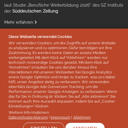
laut Studie „Berufliche Weiterbildung 2026” des SZ Instituts
der
Süddeutschen Zeitung
Mehr erfahren
Diese Webseite verwendet Cookies
Wir verwenden Cookies, um die Zugriffe auf unsere Website
zu analysieren und zu optimieren. Dafür benötigen wir Ihre
Auszeichnungen & Mitgliedschaften
Zustimmung. Es werden keine Daten an soziale Medien
weitergeleitet. Mit dem Klick auf "Ablehnen" werden nur
technisch notwendige Cookies gesetzt. Mit dem Klick auf
"Annehmen" erlauben Sie uns darüber hinaus Ihre
Interaktionen mit unseren Webseiten bei Google Analytics
sowie Google Optimize und Hotjar zu tracken, was uns dabei
hilft, unser Angebot stetig zu verbessern. Wir verwenden
ebenfalls Google Ads Conversion Tracking, um die
Performance unserer Google-Anzeigen zu verbessern. Wenn
das für Sie in Ordnung ist, klicken Sie auf „Alle aktivieren“. Sie
können auch Ihre Auswahl anpassen, indem Sie auf „Cookie-
Einstellungen“ klicken.
Weitere Informationen:
© lernen & helfen Sprachreisen - Inh. Silvia Schröder
Datenschutzerklärung
|
Impressum
|
Ablehnen
Impressum
Datenschutz
AGB / Reisebedingungen
Jobs