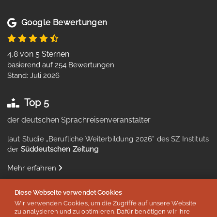
Google Bewertungen
4,8 von 5 Sternen
basierend auf 254 Bewertungen
Stand: Juli 2026
Top 5
der deutschen Sprachreisenveranstalter
laut Studie „Berufliche Weiterbildung 2026” des SZ Instituts
der
Süddeutschen Zeitung
Mehr erfahren
Diese Webseite verwendet Cookies
Wir verwenden Cookies, um die Zugriffe auf unsere Website
zu analysieren und zu optimieren. Dafür benötigen wir Ihre
Auszeichnungen & Mitgliedschaften