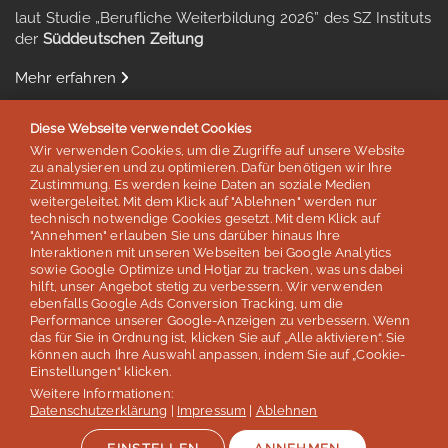
laut Studie „Berufliche Weiterbildung 2026” des SZ Instituts
der
Süddeutschen Zeitung
Mehr erfahren
Diese Webseite verwendet Cookies
Wir verwenden Cookies, um die Zugriffe auf unsere Website
zu analysieren und zu optimieren. Dafür benötigen wir Ihre
Auszeichnungen & Mitgliedschaften
Zustimmung. Es werden keine Daten an soziale Medien
weitergeleitet. Mit dem Klick auf "Ablehnen" werden nur
technisch notwendige Cookies gesetzt. Mit dem Klick auf
"Annehmen" erlauben Sie uns darüber hinaus Ihre
Interaktionen mit unseren Webseiten bei Google Analytics
sowie Google Optimize und Hotjar zu tracken, was uns dabei
hilft, unser Angebot stetig zu verbessern. Wir verwenden
ebenfalls Google Ads Conversion Tracking, um die
Performance unserer Google-Anzeigen zu verbessern. Wenn
das für Sie in Ordnung ist, klicken Sie auf „Alle aktivieren“. Sie
können auch Ihre Auswahl anpassen, indem Sie auf „Cookie-
Einstellungen“ klicken.
Weitere Informationen:
© lernen & helfen Sprachreisen - Inh. Silvia Schröder
Datenschutzerklärung
|
Impressum
|
Ablehnen
Impressum
Datenschutz
AGB / Reisebedingungen
Jobs