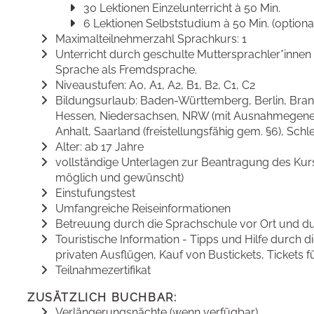
30 Lektionen Einzelunterricht à 50 Min.
6 Lektionen Selbststudium à 50 Min. (optiona
Maximalteilnehmerzahl Sprachkurs: 1
Unterricht durch geschulte Muttersprachler*innen 
Sprache als Fremdsprache.
Niveaustufen: A0, A1, A2, B1, B2, C1, C2
Bildungsurlaub: Baden-Württemberg, Berlin, Bra
Hessen, Niedersachsen, NRW (mit Ausnahmegeneh
Anhalt, Saarland (freistellungsfähig gem. §6), Sch
Alter: ab 17 Jahre
vollständige Unterlagen zur Beantragung des Kurs
möglich und gewünscht)
Einstufungstest
Umfangreiche Reiseinformationen
Betreuung durch die Sprachschule vor Ort und du
Touristische Information - Tipps und Hilfe durch d
privaten Ausflügen, Kauf von Bustickets, Tickets fü
Teilnahmezertifikat
ZUSÄTZLICH BUCHBAR:
Verlängerungsnächte (wenn verfügbar)