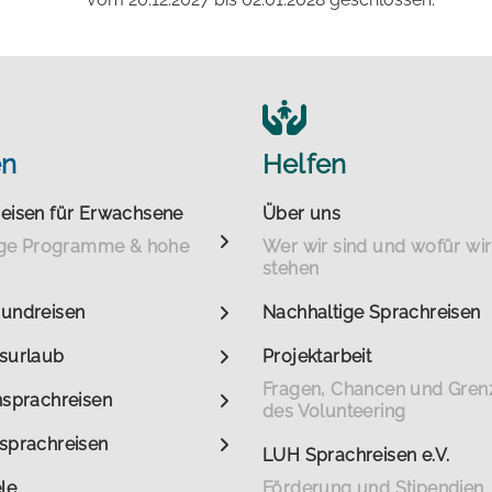
en
Helfen
eisen für Erwachsene
Über uns
tige Programme & hohe
Wer wir sind und wofür wir
stehen
undreisen
Nachhaltige Sprachreisen
surlaub
Projektarbeit
Fragen, Chancen und Gren
nsprachreisen
des Volunteering
sprachreisen
LUH Sprachreisen e.V.
le
Förderung und Stipendien