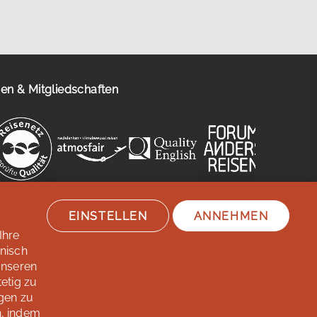
n & Mitgliedschaften
EINSTELLEN
ANNEHMEN
Ihre
hnisch
unseren
etig zu
gen zu
n, indem