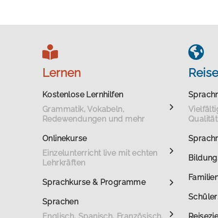
Lernen
Reis
Kostenlose Lernhilfen
Sprachr
Grammatik, Vokabeln,
Vielfäl
Redewendungen und mehr
Qualität
Onlinekurse
Sprachr
Einzelunterricht live mit echten
Bildung
Lehrkräften
Familie
Sprachkurse & Programme
Schüler
Sprachen
Englisch, Spanisch, Französisch,
Reisezie