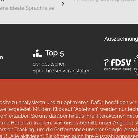
eine ideale Sprachreise
Auszeichnunge
Top 5
en
der deutschen
Sprachreisenveranstalter
n
laut Studie „Berufliche
Weiterbildung 2026” des SZ
Instituts der
Süddeutschen
ite zu analysieren und zu optimieren. Dafür benötigen wir 
Zeitung
itergeleitet. Mit dem Klick auf "Ablehnen" werden nur tec
Mehr erfahren
n" erlauben Sie uns darüber hinaus Ihre Interaktionen mit 
nd Hotjar zu tracken, was uns dabei hilft, unser Angebot st
ersion Tracking, um die Performance unserer Google-Anzei
 auf „Alle aktivieren“. Sie können auch Ihre Auswahl anpasse