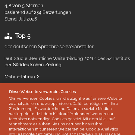
4,8 von 5 Sternen
basierend auf 254 Bewertungen
Stand: Juli 2026
Top 5
der deutschen Sprachreisenveranstalter
laut Studie „Berufliche Weiterbildung 2026” des SZ Instituts
der
Süddeutschen Zeitung
Mehr erfahren
Diese Webseite verwendet Cookies
Wir verwenden Cookies, um die Zugriffe auf unsere Website
zu analysieren und zu optimieren. Dafür benötigen wir Ihre
Auszeichnungen & Mitgliedschaften
Zustimmung. Es werden keine Daten an soziale Medien
weitergeleitet. Mit dem Klick auf "Ablehnen" werden nur
technisch notwendige Cookies gesetzt. Mit dem Klick auf
"Annehmen" erlauben Sie uns darüber hinaus Ihre
Interaktionen mit unseren Webseiten bei Google Analytics
sowie Google Optimize und Hotjar zu tracken, was uns dabei