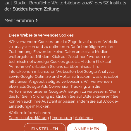
laut Studie „Berufliche Weiterbildung 2026” des SZ Instituts
der
Süddeutschen Zeitung
Mehr erfahren
Diese Webseite verwendet Cookies
Wir verwenden Cookies, um die Zugriffe auf unsere Website
zu analysieren und zu optimieren. Dafür benötigen wir Ihre
Auszeichnungen & Mitgliedschaften
Zustimmung. Es werden keine Daten an soziale Medien
weitergeleitet. Mit dem Klick auf "Ablehnen" werden nur
technisch notwendige Cookies gesetzt. Mit dem Klick auf
"Annehmen" erlauben Sie uns darüber hinaus Ihre
Interaktionen mit unseren Webseiten bei Google Analytics
sowie Google Optimize und Hotjar zu tracken, was uns dabei
hilft, unser Angebot stetig zu verbessern. Wir verwenden
ebenfalls Google Ads Conversion Tracking, um die
Performance unserer Google-Anzeigen zu verbessern. Wenn
das für Sie in Ordnung ist, klicken Sie auf „Alle aktivieren“. Sie
können auch Ihre Auswahl anpassen, indem Sie auf „Cookie-
Einstellungen“ klicken.
Weitere Informationen:
© lernen & helfen Sprachreisen - Inh. Silvia Schröder
Datenschutzerklärung
|
Impressum
|
Ablehnen
Impressum
Datenschutz
AGB / Reisebedingungen
Jobs
EINSTELLEN
ANNEHMEN