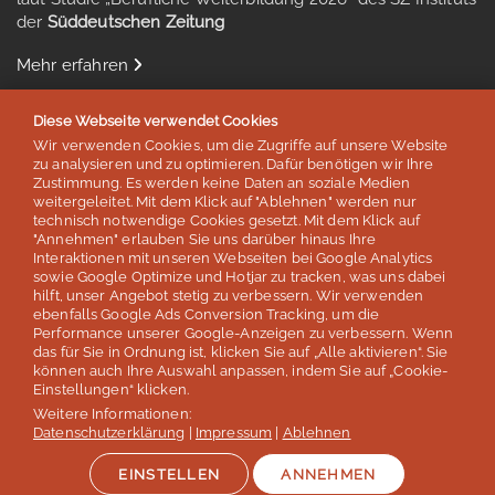
der
Süddeutschen Zeitung
Mehr erfahren
Diese Webseite verwendet Cookies
Wir verwenden Cookies, um die Zugriffe auf unsere Website
zu analysieren und zu optimieren. Dafür benötigen wir Ihre
Auszeichnungen & Mitgliedschaften
Zustimmung. Es werden keine Daten an soziale Medien
weitergeleitet. Mit dem Klick auf "Ablehnen" werden nur
technisch notwendige Cookies gesetzt. Mit dem Klick auf
"Annehmen" erlauben Sie uns darüber hinaus Ihre
Interaktionen mit unseren Webseiten bei Google Analytics
sowie Google Optimize und Hotjar zu tracken, was uns dabei
hilft, unser Angebot stetig zu verbessern. Wir verwenden
ebenfalls Google Ads Conversion Tracking, um die
Performance unserer Google-Anzeigen zu verbessern. Wenn
das für Sie in Ordnung ist, klicken Sie auf „Alle aktivieren“. Sie
können auch Ihre Auswahl anpassen, indem Sie auf „Cookie-
Einstellungen“ klicken.
Weitere Informationen:
© lernen & helfen Sprachreisen - Inh. Silvia Schröder
Datenschutzerklärung
|
Impressum
|
Ablehnen
Impressum
Datenschutz
AGB / Reisebedingungen
Jobs
EINSTELLEN
ANNEHMEN