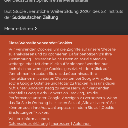
der deutschen Sprachreisenveranstalter
laut Studie „Berufliche Weiterbildung 2026” des SZ Instituts
der
Süddeutschen Zeitung
Mehr erfahren
Diese Webseite verwendet Cookies
Wir verwenden Cookies, um die Zugriffe auf unsere Website
zu analysieren und zu optimieren. Dafür benötigen wir Ihre
Auszeichnungen & Mitgliedschaften
Zustimmung. Es werden keine Daten an soziale Medien
weitergeleitet. Mit dem Klick auf "Ablehnen" werden nur
technisch notwendige Cookies gesetzt. Mit dem Klick auf
"Annehmen" erlauben Sie uns darüber hinaus Ihre
Interaktionen mit unseren Webseiten bei Google Analytics
sowie Google Optimize und Hotjar zu tracken, was uns dabei
hilft, unser Angebot stetig zu verbessern. Wir verwenden
ebenfalls Google Ads Conversion Tracking, um die
Performance unserer Google-Anzeigen zu verbessern. Wenn
das für Sie in Ordnung ist, klicken Sie auf „Alle aktivieren“. Sie
können auch Ihre Auswahl anpassen, indem Sie auf „Cookie-
Einstellungen“ klicken.
Weitere Informationen:
© lernen & helfen Sprachreisen - Inh. Silvia Schröder
Datenschutzerklärung
|
Impressum
|
Ablehnen