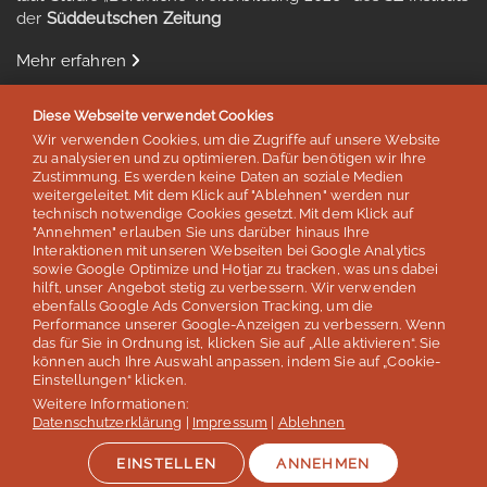
der
Süddeutschen Zeitung
Mehr erfahren
Diese Webseite verwendet Cookies
Wir verwenden Cookies, um die Zugriffe auf unsere Website
zu analysieren und zu optimieren. Dafür benötigen wir Ihre
Auszeichnungen & Mitgliedschaften
Zustimmung. Es werden keine Daten an soziale Medien
weitergeleitet. Mit dem Klick auf "Ablehnen" werden nur
technisch notwendige Cookies gesetzt. Mit dem Klick auf
"Annehmen" erlauben Sie uns darüber hinaus Ihre
Interaktionen mit unseren Webseiten bei Google Analytics
sowie Google Optimize und Hotjar zu tracken, was uns dabei
hilft, unser Angebot stetig zu verbessern. Wir verwenden
ebenfalls Google Ads Conversion Tracking, um die
Performance unserer Google-Anzeigen zu verbessern. Wenn
das für Sie in Ordnung ist, klicken Sie auf „Alle aktivieren“. Sie
können auch Ihre Auswahl anpassen, indem Sie auf „Cookie-
Einstellungen“ klicken.
Weitere Informationen:
© lernen & helfen Sprachreisen - Inh. Silvia Schröder
Datenschutzerklärung
|
Impressum
|
Ablehnen
Impressum
Datenschutz
AGB / Reisebedingungen
Jobs
EINSTELLEN
ANNEHMEN