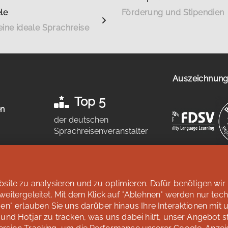
le
Förderung und Stipendien
eine ideale Sprachreise
Auszeichnunge
Top 5
en
der deutschen
Sprachreisenveranstalter
n
laut Studie „Berufliche
Weiterbildung 2026” des SZ
Instituts der
Süddeutschen
ite zu analysieren und zu optimieren. Dafür benötigen wir 
Zeitung
itergeleitet. Mit dem Klick auf "Ablehnen" werden nur tec
Mehr erfahren
n" erlauben Sie uns darüber hinaus Ihre Interaktionen mit 
nd Hotjar zu tracken, was uns dabei hilft, unser Angebot st