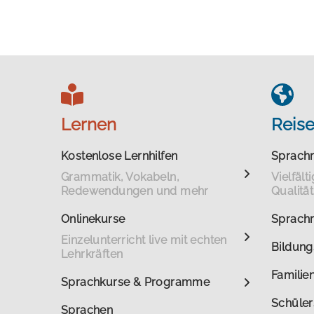
Lernen
Reis
Kostenlose Lernhilfen
Sprachr
Grammatik, Vokabeln,
Vielfäl
Redewendungen und mehr
Qualität
Onlinekurse
Sprachr
Einzelunterricht live mit echten
Bildung
Lehrkräften
Familie
Sprachkurse & Programme
Schüler
Sprachen