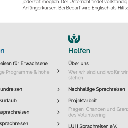
jederzeit möglich. Der Unterricht findet vollständig
Anfängerkursen. Bei Bedarf wird Englisch als Hilf
en
Helfen
eisen für Erwachsene
Über uns
tige Programme & hohe
Wer wir sind und wofür wir
stehen
undreisen
Nachhaltige Sprachreisen
surlaub
Projektarbeit
Fragen, Chancen und Gren
nsprachreisen
des Volunteering
sprachreisen
LUH Sprachreisen e.V.