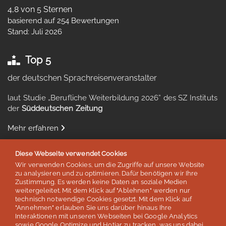
4,8 von 5 Sternen
basierend auf 254 Bewertungen
Stand: Juli 2026
Top 5
der deutschen Sprachreisenveranstalter
laut Studie „Berufliche Weiterbildung 2026” des SZ Instituts
der
Süddeutschen Zeitung
Mehr erfahren
Diese Webseite verwendet Cookies
Wir verwenden Cookies, um die Zugriffe auf unsere Website
zu analysieren und zu optimieren. Dafür benötigen wir Ihre
Auszeichnungen & Mitgliedschaften
Zustimmung. Es werden keine Daten an soziale Medien
weitergeleitet. Mit dem Klick auf "Ablehnen" werden nur
technisch notwendige Cookies gesetzt. Mit dem Klick auf
"Annehmen" erlauben Sie uns darüber hinaus Ihre
Interaktionen mit unseren Webseiten bei Google Analytics
sowie Google Optimize und Hotjar zu tracken, was uns dabei