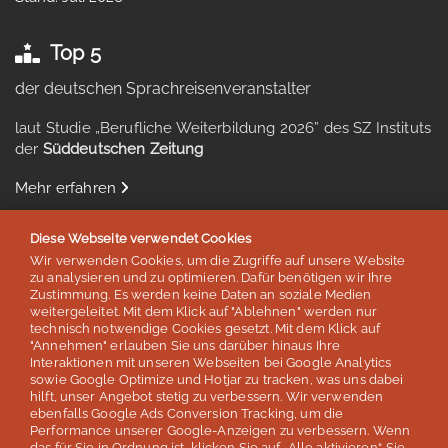
Top 5
der deutschen Sprachreisenveranstalter
laut Studie „Berufliche Weiterbildung 2026” des SZ Instituts
der
Süddeutschen Zeitung
Mehr erfahren
Diese Webseite verwendet Cookies
Wir verwenden Cookies, um die Zugriffe auf unsere Website
zu analysieren und zu optimieren. Dafür benötigen wir Ihre
Auszeichnungen & Mitgliedschaften
Zustimmung. Es werden keine Daten an soziale Medien
weitergeleitet. Mit dem Klick auf "Ablehnen" werden nur
technisch notwendige Cookies gesetzt. Mit dem Klick auf
"Annehmen" erlauben Sie uns darüber hinaus Ihre
Interaktionen mit unseren Webseiten bei Google Analytics
sowie Google Optimize und Hotjar zu tracken, was uns dabei
hilft, unser Angebot stetig zu verbessern. Wir verwenden
ebenfalls Google Ads Conversion Tracking, um die
Performance unserer Google-Anzeigen zu verbessern. Wenn
das für Sie in Ordnung ist, klicken Sie auf „Alle aktivieren“. Sie