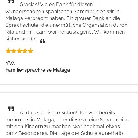
Gracias! Vielen Dank für diesen
Auswahl an Möglichkeiten:
Einkaufsmöglichkeiten
: in unmittelbarer Nähe - 10
wunderschönen spanischen Sommer, den wir in
Minuten zu Fuß
Tauchen
Malaga verbracht haben. Ein großer Dank an die
Sprachschule, die unermütliche Organsation durch
Surfen
Rita und ihr Team war herausragend. Wir kommen
sicher wieder!
Wandern
Reiten
Y.W.
Kochkurse
Familiensprachreise Malaga
Freizeitangebote der Schule
: Stadtführungen,
Museumsbesuche, diverse Ausflüge, Beach-Volley,
Paella-Abend, Tapas und Flamenco etc.
Andalusien ist so schön!! Ich war bereits
mehrmals in Malaga, aber diesmal eine Sprachreise
mit den Kindern zu machen, war nochmal etwas
ganz Besonderes. Die Lage der Schule außerhalb