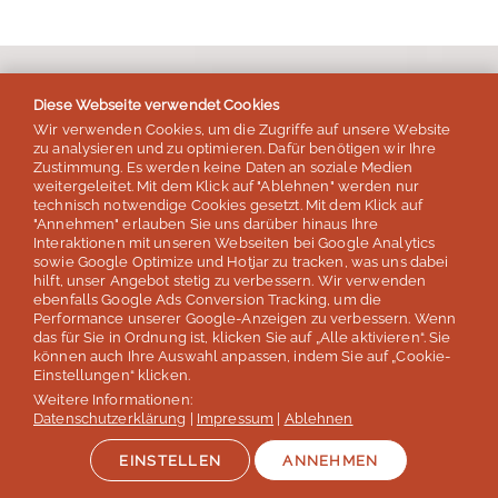
Diese Webseite verwendet Cookies
Preise & Leistungen
Wir verwenden Cookies, um die Zugriffe auf unsere Website
zu analysieren und zu optimieren. Dafür benötigen wir Ihre
Zustimmung. Es werden keine Daten an soziale Medien
weitergeleitet. Mit dem Klick auf "Ablehnen" werden nur
technisch notwendige Cookies gesetzt. Mit dem Klick auf
"Annehmen" erlauben Sie uns darüber hinaus Ihre
Kind
Interaktionen mit unseren Webseiten bei Google Analytics
sowie Google Optimize und Hotjar zu tracken, was uns dabei
hilft, unser Angebot stetig zu verbessern. Wir verwenden
ebenfalls Google Ads Conversion Tracking, um die
Teen Camp (Beach) (12-17J)
Performance unserer Google-Anzeigen zu verbessern. Wenn
Ostern, Sommer, Herbst
das für Sie in Ordnung ist, klicken Sie auf „Alle aktivieren“. Sie
ab 415 €
können auch Ihre Auswahl anpassen, indem Sie auf „Cookie-
Einstellungen“ klicken.
Kids Privatkurs (Beach) (5-16J)
Weitere Informationen:
Datenschutzerklärung
|
Impressum
|
Ablehnen
ganzjährig
ab 639 €
EINSTELLEN
ANNEHMEN