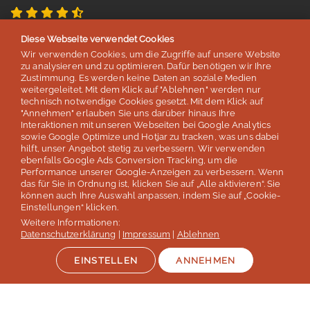
4,8 von 5 Sternen
Diese Webseite verwendet Cookies
basierend auf 254 Bewertungen
Wir verwenden Cookies, um die Zugriffe auf unsere Website
Stand: Juli 2026
zu analysieren und zu optimieren. Dafür benötigen wir Ihre
Zustimmung. Es werden keine Daten an soziale Medien
weitergeleitet. Mit dem Klick auf "Ablehnen" werden nur
technisch notwendige Cookies gesetzt. Mit dem Klick auf
Top 5
"Annehmen" erlauben Sie uns darüber hinaus Ihre
Interaktionen mit unseren Webseiten bei Google Analytics
der deutschen Sprachreisenveranstalter
sowie Google Optimize und Hotjar zu tracken, was uns dabei
hilft, unser Angebot stetig zu verbessern. Wir verwenden
laut Studie „Berufliche Weiterbildung 2026” des SZ Instituts
ebenfalls Google Ads Conversion Tracking, um die
der
Süddeutschen Zeitung
Performance unserer Google-Anzeigen zu verbessern. Wenn
das für Sie in Ordnung ist, klicken Sie auf „Alle aktivieren“. Sie
können auch Ihre Auswahl anpassen, indem Sie auf „Cookie-
Mehr erfahren
Einstellungen“ klicken.
Weitere Informationen:
Datenschutzerklärung
|
Impressum
|
Ablehnen
EINSTELLEN
ANNEHMEN
Auszeichnungen & Mitgliedschaften