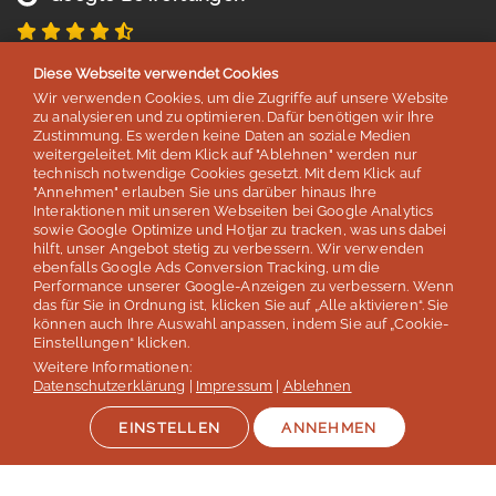
4,8 von 5 Sternen
Diese Webseite verwendet Cookies
basierend auf 254 Bewertungen
Wir verwenden Cookies, um die Zugriffe auf unsere Website
Stand: Juli 2026
zu analysieren und zu optimieren. Dafür benötigen wir Ihre
Zustimmung. Es werden keine Daten an soziale Medien
weitergeleitet. Mit dem Klick auf "Ablehnen" werden nur
technisch notwendige Cookies gesetzt. Mit dem Klick auf
Top 5
"Annehmen" erlauben Sie uns darüber hinaus Ihre
Interaktionen mit unseren Webseiten bei Google Analytics
der deutschen Sprachreisenveranstalter
sowie Google Optimize und Hotjar zu tracken, was uns dabei
hilft, unser Angebot stetig zu verbessern. Wir verwenden
laut Studie „Berufliche Weiterbildung 2026” des SZ Instituts
ebenfalls Google Ads Conversion Tracking, um die
der
Süddeutschen Zeitung
Performance unserer Google-Anzeigen zu verbessern. Wenn
das für Sie in Ordnung ist, klicken Sie auf „Alle aktivieren“. Sie
können auch Ihre Auswahl anpassen, indem Sie auf „Cookie-
Mehr erfahren
Einstellungen“ klicken.
Weitere Informationen:
Datenschutzerklärung
|
Impressum
|
Ablehnen
EINSTELLEN
ANNEHMEN
Auszeichnungen & Mitgliedschaften