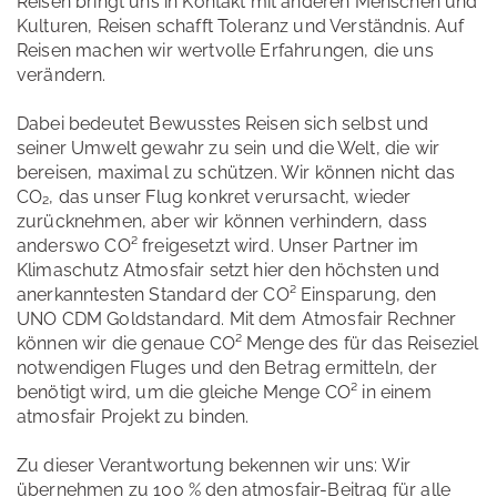
Reisen bringt uns in Kontakt mit anderen Menschen und
Kulturen, Reisen schafft Toleranz und Verständnis. Auf
Reisen machen wir wertvolle Erfahrungen, die uns
verändern.
Dabei bedeutet Bewusstes Reisen sich selbst und
seiner Umwelt gewahr zu sein und die Welt, die wir
bereisen, maximal zu schützen. Wir können nicht das
CO₂, das unser Flug konkret verursacht, wieder
zurücknehmen, aber wir können verhindern, dass
anderswo CO² freigesetzt wird. Unser Partner im
Klimaschutz Atmosfair setzt hier den höchsten und
anerkanntesten Standard der CO² Einsparung, den
UNO CDM Goldstandard. Mit dem Atmosfair Rechner
können wir die genaue CO² Menge des für das Reiseziel
notwendigen Fluges und den Betrag ermitteln, der
benötigt wird, um die gleiche Menge CO² in einem
atmosfair Projekt zu binden.
Zu dieser Verantwortung bekennen wir uns: Wir
übernehmen zu 100 % den atmosfair-Beitrag für alle