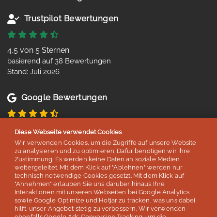
Trustpilot Bewertungen
4,5 von 5 Sternen
basierend auf 38 Bewertungen
Stand: Juli 2026
Google Bewertungen
4,8 von 5 Sternen
Diese Webseite verwendet Cookies
basierend auf 254 Bewertungen
Wir verwenden Cookies, um die Zugriffe auf unsere Website
Stand: Juli 2026
zu analysieren und zu optimieren. Dafür benötigen wir Ihre
Zustimmung. Es werden keine Daten an soziale Medien
weitergeleitet. Mit dem Klick auf "Ablehnen" werden nur
technisch notwendige Cookies gesetzt. Mit dem Klick auf
Top 5
"Annehmen" erlauben Sie uns darüber hinaus Ihre
Interaktionen mit unseren Webseiten bei Google Analytics
der deutschen Sprachreisenveranstalter
sowie Google Optimize und Hotjar zu tracken, was uns dabei
hilft, unser Angebot stetig zu verbessern. Wir verwenden
laut Studie „Berufliche Weiterbildung 2026” des SZ Instituts
ebenfalls Google Ads Conversion Tracking, um die