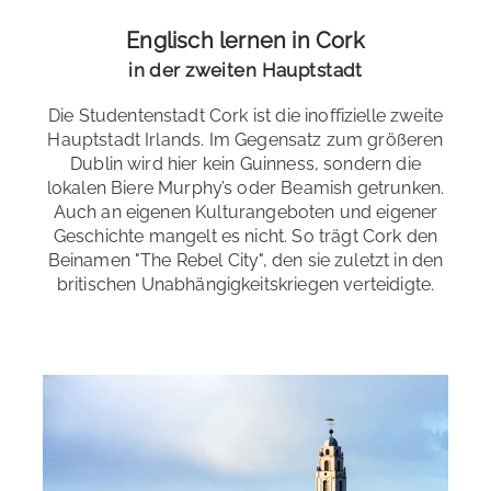
Sehenswürdigkeiten
Englisch lernen in Cork
Niveaustufen
: Anfänger *innen A2 bis Fortgeschrittene
C2
in der zweiten Hauptstadt
Wer gerne einen Blick in die Vergangenheit wirft, der
kann sich die zahlreichen Burgen, Kirchen, das
Wähle dein Tempo
: Standard- und Intensivkurse
Die Studentenstadt Cork ist die inoffizielle zweite
Universitätsgebäude sowie das ehemalige Gefängnis in
Hauptstadt Irlands. Im Gegensatz zum größeren
Spezialkurse
: Business English, Abendkurs,
Cork anschauen. Viele der grün gelegenen Steinbauten
Dublin wird hier kein Guinness, sondern die
Familienangebote, 50+ Sprachreise
spiegeln ein Irland wider, wie man es sich vorstellt.
lokalen Biere Murphy’s oder Beamish getrunken.
Auch an eigenen Kulturangeboten und eigener
Examensvorbereitung
: IELTS, Cambridge,
Geschichte mangelt es nicht. So trägt Cork den
Abiturvorbereitung
Beinamen "The Rebel City", den sie zuletzt in den
Natur
britischen Unabhängigkeitskriegen verteidigte.
Bildungsurlaub
: Baden-Württemberg, Bremen, Berlin,
Die Stadt Cork im gleichnamigen County liegt nicht weit
Brandenburg, Hamburg, Hessen, Niedersachsen,
von verschiedenen Nationalparks sowie von der
Rheinland-Pfalz, Sachsen-Anhalt, Saarland, Schleswig-
zerklüfteten Südküste Irlands und bietet Outdoor-
Holstein, Thüringen
Begeisterten spektakuläre Aussichten.
Residenz
Alle Sprachkurse
In der Schülerresidenz können Sie sofort Kontakte