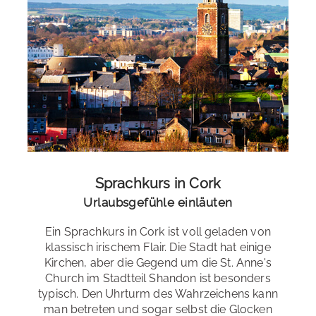
knüpfen und lernen andere internationale
Sprachschüler*innen kennen. Ihnen stehen Küche und
Wohnraum zur gemeinsamen Nutzung zur Verfügung,
so dass Sie sich einfach selbst versorgen können.
Zimmertyp
: Einzelzimmer
Verpflegung
: keine
Bad
: privates Bad
Entfernung zur Schule
: 30 Minuten zu Fuß oder 10 min
Sprachkurs in Cork
mit dem Bus
Urlaubsgefühle einläuten
vorhanden
Ein Sprachkurs in Cork ist voll geladen von
Sprachreise mit Sport
klassisch irischem Flair. Die Stadt hat einige
Kirchen, aber die Gegend um die St. Anne's
Machen Sie mehr aus Ihrer Sprachreise! Hier eine
Lage der Sprachschule
Church im Stadtteil Shandon ist besonders
Auswahl an Möglichkeiten für eine aktiv Sprachreise:
typisch. Den Uhrturm des Wahrzeichens kann
Unsere Sprachschule liegt in unmittelbarer Nähe zum
Trekking & Wandern
,
Reiten
und Fahrradtouren
man betreten und sogar selbst die Glocken